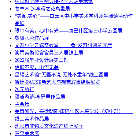
中国科学院兰州分院小学云端美术馆
養草木心-李得之花鳥畫展
“美阅.美心”——白云区中小学美术学科师生阅读活动作
品展
眼中有美，心中有光——康巴什区第三小学云画展
黎鷹水彩作品展
文源小学云端奇妙游——“兔”发奇想创意展厅
澳門美術協會會員三人展線上展
2022届毕业设计展第三站
信仰不灭，山河无恙
星耀艺术馆“无画不说·无处不童年”线上画展
暂停-PAUSE新艺术与视觉叙事结课展览
次元旅行
藝道游跡-李惠華作品展
主会场
美育如光，熹微朝阳/康巴什区未来学校（初中部）——
线上美术作品展
沈阳市非物质文化遗产线上展厅
慧泉美术展