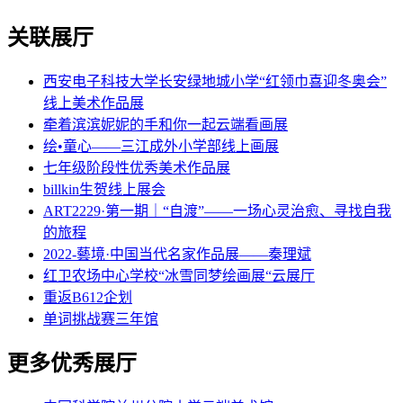
关联展厅
西安电子科技大学长安绿地城小学“红领巾喜迎冬奥会”
线上美术作品展
牵着滨滨妮妮的手和你一起云端看画展
绘•童心——三江成外小学部线上画展
七年级阶段性优秀美术作品展
billkin生贺线上展会
ART2229·第一期｜“自渡”——一场心灵治愈、寻找自我
的旅程
2022-藝境·中国当代名家作品展——秦理斌
红卫农场中心学校“冰雪同梦绘画展“云展厅
重返B612企划
单词挑战赛三年馆
更多优秀展厅