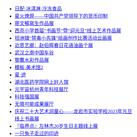
日配·冰淇淋·冷冻食品
星火燎原——中国共产党领导下的货币印制
廖文暢寫生作品展
西京小学首届“书画节”暨“迎元旦”线上艺术作品展
坦洲镇“禁毒小先锋”绘画创作比赛活动云画展
近思艺廊：赵伯辉春日花语油画个展
武汉之南中国车谷
黎鷹水彩作品展
模板-美术馆2
星·迹
湖北医药学院网上好人馆
元宇宙杭州青年科技展厅
科技强国展
无限可能成果展厅
庆祝二十大艺术润童心——龙岩市实验学校2023年元旦
线上书画展
『临界点』左林杰20岁生日主题线上展
一只兔子走过的印迹