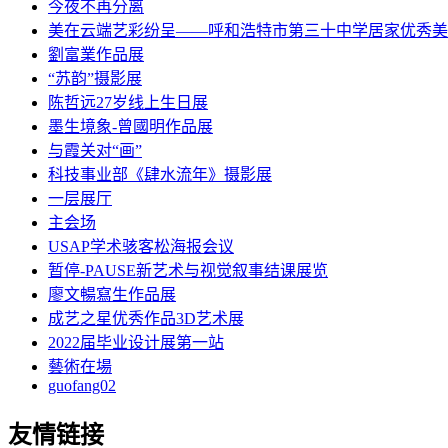
今夜不再分离
美在云端艺彩纷呈——呼和浩特市第三十中学居家优秀美
劉富業作品展
“苏韵”摄影展
陈哲远27岁线上生日展
墨生境象-曾國明作品展
与霞关对“画”
科技事业部《肆水流年》摄影展
一层展厅
主会场
USAP学术骇客松海报会议
暂停-PAUSE新艺术与视觉叙事结课展览
廖文暢寫生作品展
成艺之星优秀作品3D艺术展
2022届毕业设计展第一站
藝術在場
guofang02
友情链接