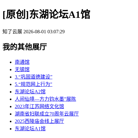
[原创]东湖论坛A1馆
知了云展
2026-08-01 03:07:29
我的其他展厅
南通馆
无锡馆
3.“巩固道德建设”
5.“规范网上行为"
东湖论坛A2馆
人间仙境—方力钧水墨”展陈
2023年江苏网络文化馆
湖南省妇联成立70周年云展厅
2025西陵庙会线上展厅
东湖论坛A1馆