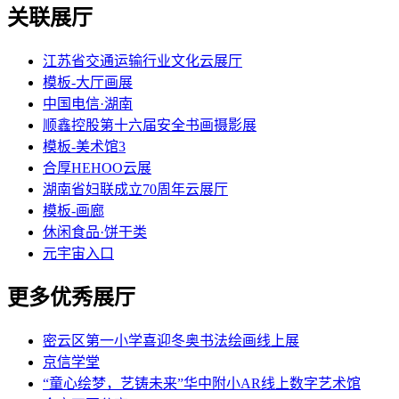
关联展厅
江苏省交通运输行业文化云展厅
模板-大厅画展
中国电信·湖南
顺鑫控股第十六届安全书画摄影展
模板-美术馆3
合厚HEHOO云展
湖南省妇联成立70周年云展厅
模板-画廊
休闲食品·饼干类
元宇宙入口
更多优秀展厅
密云区第一小学喜迎冬奥书法绘画线上展
京信学堂
“童心绘梦，艺铸未来”华中附小AR线上数字艺术馆