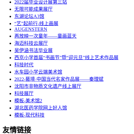
2022届毕业设计展第三站
无限可能成果展厅
东湖论坛A3馆
“艺”起前行-线上画展
AUGENSTERN
再放映一次童年——童画蓝天
海迈科技云展厅
吴伊涵书法毕业展
西京小学首届“书画节”暨“迎元旦”线上艺术作品展
科技时代
水车园小学云端美术馆
2022-藝境·中国当代名家作品展——秦理斌
沈阳市非物质文化遗产线上展厅
科技展厅
模板-美术馆2
湖北医药学院网上好人馆
模板-现代科技
友情链接