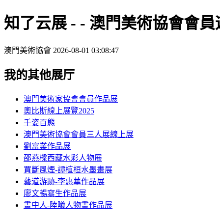
知了云展 - - 澳門美術協會會員
澳門美術協會
2026-08-01 03:08:47
我的其他展厅
澳門美術家協會會員作品展
奧比斯線上展覽2025
千姿百態
澳門美術協會會員三人展線上展
劉富業作品展
邵燕樑西藏水彩人物展
買斷風煙-譚植桓水墨畫展
藝道游跡-李惠華作品展
廖文暢寫生作品展
畫中人-陸曦人物畫作品展