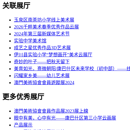
关联展厅
玉泉区南茶坊小学线上美术展
2026千畔美术春季优秀作品云展
2024年第三届新媒体艺术节
实验中学美术馆
成艺之星优秀作品3D艺术展
伊川县实验小学“梦想画开”美术云展厅
奇妙的叶子——把秋天留下
美育如光，熹微朝阳/康巴什区未来学校（初中部）——
闪耀家乡美——幼儿艺术展
澳門美術協會會員遊蹤展2024
更多优秀展厅
澳門美術協會會員作品展2023展上線
眼中有美，心中有光——康巴什区第三小学云画展
产品展示