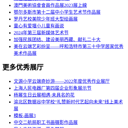
澳門美術協會會員作品展2023展上線
鄂尔多斯市第十二届中小学生艺术节作品展
罗丹艺校美院少年班大型绘画展
童心有爱堰小儿童有画说
2024年第三届新媒体艺术节
加强民族团结、建设美丽西藏、献礼二十大
美在云端艺彩纷呈——呼和浩特市第三十中学居家优秀
美术作品展
更多优秀展厅
文源小学云端奇妙游——2022年度优秀作业展厅
上海人民电器厂第四届企业形象展示节
杨幂生日云展相遇·未具名的花
渝北区数据谷中学校“礼赞新时代艺起向未来”线上美术
展
模板-画展3
中交二航局职工书画摄影作品展