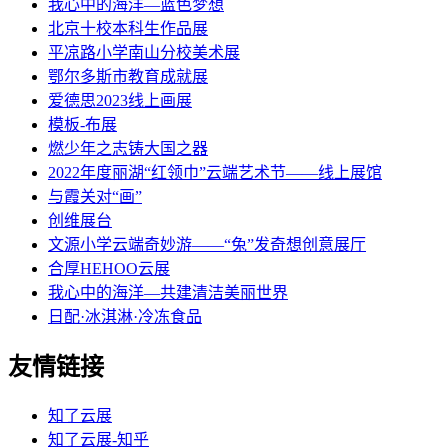
我心中的海洋—蓝色梦想
北京十校本科生作品展
平凉路小学南山分校美术展
鄂尔多斯市教育成就展
爱德思2023线上画展
模板-布展
燃少年之志铸大国之器
2022年度丽湖“红领巾”云端艺术节——线上展馆
与霞关对“画”
创维展台
文源小学云端奇妙游——“兔”发奇想创意展厅
合厚HEHOO云展
我心中的海洋—共建清洁美丽世界
日配·冰淇淋·冷冻食品
友情链接
知了云展
知了云展-知乎