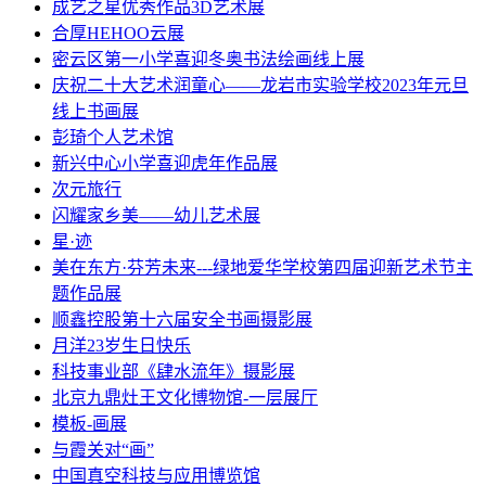
成艺之星优秀作品3D艺术展
合厚HEHOO云展
密云区第一小学喜迎冬奥书法绘画线上展
庆祝二十大艺术润童心——龙岩市实验学校2023年元旦
线上书画展
彭琦个人艺术馆
新兴中心小学喜迎虎年作品展
次元旅行
闪耀家乡美——幼儿艺术展
星·迹
美在东方·芬芳未来---绿地爱华学校第四届迎新艺术节主
题作品展
顺鑫控股第十六届安全书画摄影展
月洋23岁生日快乐
科技事业部《肆水流年》摄影展
北京九鼎灶王文化博物馆-一层展厅
模板-画展
与霞关对“画”
中国真空科技与应用博览馆