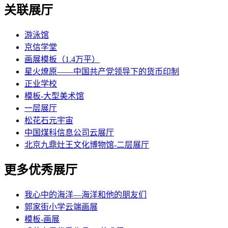
关联展厅
游泳馆
京信学堂
画展模板（1.4万平）
星火燎原——中国共产党领导下的货币印制
正业学校
模板-大型美术馆
一层展厅
松花石元宇宙
中国煤科信息公司云展厅
北京九鼎灶王文化博物馆-二层展厅
更多优秀展厅
我心中的海洋—海洋和他的朋友们
郭家街小学云端画展
模板-画展