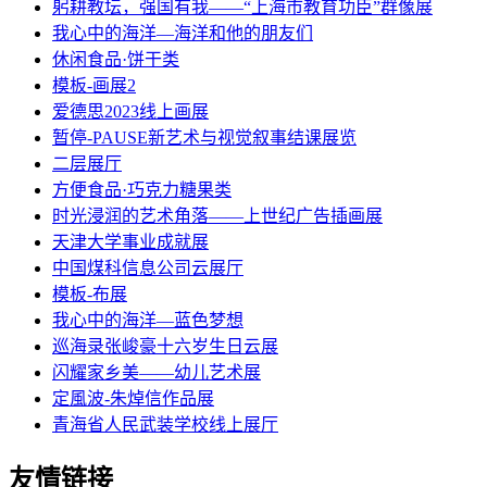
躬耕教坛，强国有我——“上海市教育功臣”群像展
我心中的海洋—海洋和他的朋友们
休闲食品·饼干类
模板-画展2
爱德思2023线上画展
暂停-PAUSE新艺术与视觉叙事结课展览
二层展厅
方便食品·巧克力糖果类
时光浸润的艺术角落——上世纪广告插画展
天津大学事业成就展
中国煤科信息公司云展厅
模板-布展
我心中的海洋—蓝色梦想
巡海录张峻豪十六岁生日云展
闪耀家乡美——幼儿艺术展
定風波-朱焯信作品展
青海省人民武装学校线上展厅
友情链接