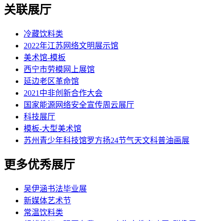
关联展厅
冷藏饮料类
2022年江苏网络文明展示馆
美术馆-模板
西宁市劳模网上展馆
延边老区革命馆
2021中非创新合作大会
国家能源网络安全宣传周云展厅
科技展厅
模板-大型美术馆
苏州青少年科技馆罗方扬24节气天文科普油画展
更多优秀展厅
吴伊涵书法毕业展
新媒体艺术节
常温饮料类