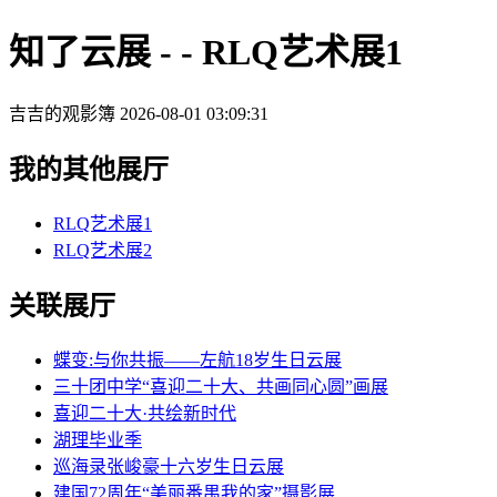
知了云展 - - RLQ艺术展1
吉吉的观影簿
2026-08-01 03:09:31
我的其他展厅
RLQ艺术展1
RLQ艺术展2
关联展厅
蝶变:与你共振——左航18岁生日云展
三十团中学“喜迎二十大、共画同心圆”画展
喜迎二十大·共绘新时代
湖理毕业季
巡海录张峻豪十六岁生日云展
建国72周年“美丽番禺我的家”摄影展