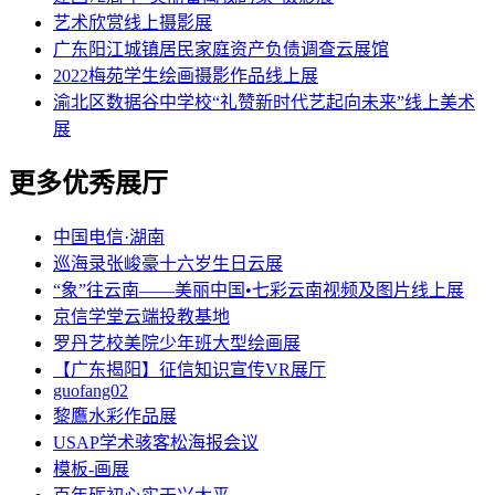
艺术欣赏线上摄影展
广东阳江城镇居民家庭资产负债调查云展馆
2022梅苑学生绘画摄影作品线上展
渝北区数据谷中学校“礼赞新时代艺起向未来”线上美术
展
更多优秀展厅
中国电信·湖南
巡海录张峻豪十六岁生日云展
“象”往云南——美丽中国•七彩云南视频及图片线上展
京信学堂云端投教基地
罗丹艺校美院少年班大型绘画展
【广东揭阳】征信知识宣传VR展厅
guofang02
黎鷹水彩作品展
USAP学术骇客松海报会议
模板-画展