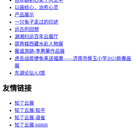
百年砺初心实干兴太平
以画绘心，治愈心灵
产品展示
一只兔子走过的印迹
远古的回想
湖湘妇运百年云展厅
邵燕樑西藏水彩人物展
藝道游跡-李惠華作品展
虎去战疫捷兔来送福康——济南市舜玉小学2023新春画
展
东湖论坛A3馆
友情链接
知了云展
知了云展-知乎
知了云展-语雀
知了云展-bilibili