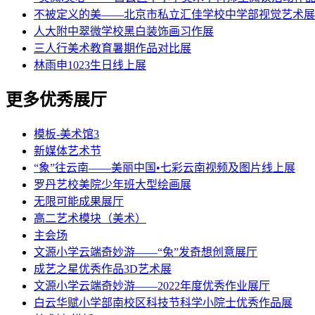
不被定义的美——北京市私立汇佳学校中学部视觉艺术展
人大附中翠微学校黑白装饰画习作展
三人行美术教育暑期作品对比展
林雨申1023生日线上展
更多优秀展厅
模板-美术馆3
新媒体艺术节
“象”往云南——美丽中国•七彩云南视频及图片线上展
罗丹艺校美院少年班大型绘画展
无限可能成果展厅
高二艺术模块（美术）
主会场
文源小学云端奇妙游——“兔”发奇想创意展厅
成艺之星优秀作品3D艺术展
文源小学云端奇妙游——2022年度优秀作业展厅
白云华赋小学部南校区科技节科学小院士优秀作品展