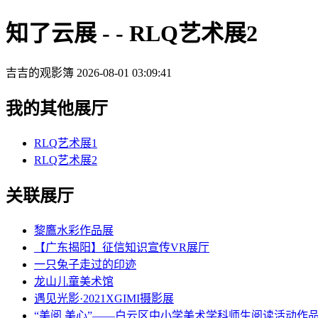
知了云展 - - RLQ艺术展2
吉吉的观影簿
2026-08-01 03:09:41
我的其他展厅
RLQ艺术展1
RLQ艺术展2
关联展厅
黎鷹水彩作品展
【广东揭阳】征信知识宣传VR展厅
一只兔子走过的印迹
龙山儿童美术馆
遇见光影·2021XGIMI摄影展
“美阅.美心”——白云区中小学美术学科师生阅读活动作