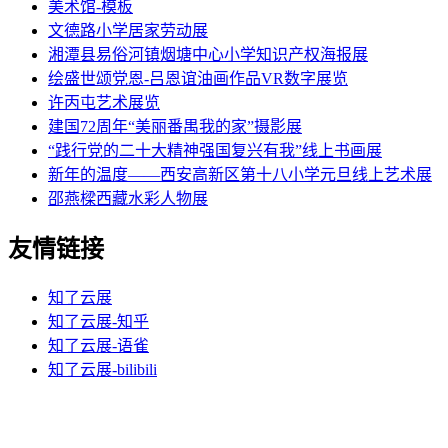
美术馆-模板
文德路小学居家劳动展
湘潭县易俗河镇烟塘中心小学知识产权海报展
绘盛世颂党恩-吕恩谊油画作品VR数字展览
许丙屯艺术展览
建国72周年“美丽番禺我的家”摄影展
“践行党的二十大精神强国复兴有我”线上书画展
新年的温度——西安高新区第十八小学元旦线上艺术展
邵燕樑西藏水彩人物展
友情链接
知了云展
知了云展-知乎
知了云展-语雀
知了云展-bilibili