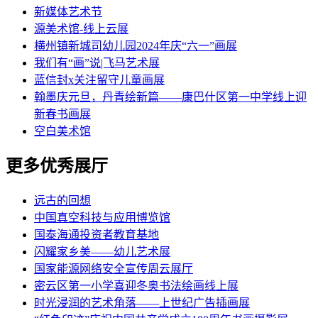
新媒体艺术节
源美术馆-线上云展
横州镇新城司幼儿园2024年庆“六一”画展
我们有“画”说|飞马艺术展
蓝信封x关注留守儿童画展
翰墨庆元旦，丹青绘新篇——康巴什区第一中学线上迎
新春书画展
空白美术馆
更多优秀展厅
远古的回想
中国真空科技与应用博览馆
国泰海通投资者教育基地
闪耀家乡美——幼儿艺术展
国家能源网络安全宣传周云展厅
密云区第一小学喜迎冬奥书法绘画线上展
时光浸润的艺术角落——上世纪广告插画展