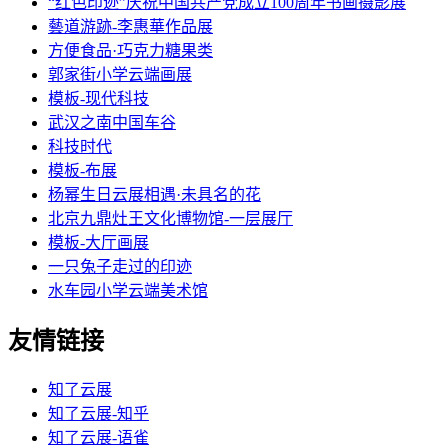
“红色印迹”庆祝中国共产党成立100周年书画摄影展
藝道游跡-李惠華作品展
方便食品·巧克力糖果类
郭家街小学云端画展
模板-现代科技
武汉之南中国车谷
科技时代
模板-布展
杨幂生日云展相遇·未具名的花
北京九鼎灶王文化博物馆-一层展厅
模板-大厅画展
一只兔子走过的印迹
水车园小学云端美术馆
友情链接
知了云展
知了云展-知乎
知了云展-语雀