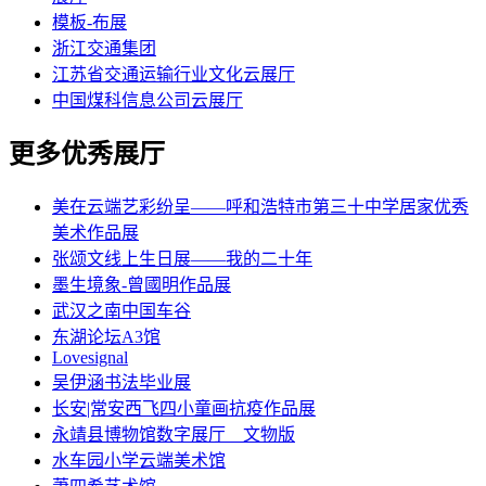
模板-布展
浙江交通集团
江苏省交通运输行业文化云展厅
中国煤科信息公司云展厅
更多优秀展厅
美在云端艺彩纷呈——呼和浩特市第三十中学居家优秀
美术作品展
张颂文线上生日展——我的二十年
墨生境象-曾國明作品展
武汉之南中国车谷
东湖论坛A3馆
Lovesignal
吴伊涵书法毕业展
长安|常安西飞四小童画抗疫作品展
永靖县博物馆数字展厅__文物版
水车园小学云端美术馆