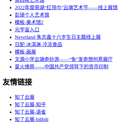
萧四希艺术馆
2022年度丽湖“红领巾”云端艺术节——线上展馆
彭琦个人艺术馆
模板-美术馆2
元宇宙入口
Neverland·朱志鑫十六岁生日主题线上展
日配·冰淇淋·冷冻食品
模板-画展
文源小学云端奇妙游——“兔”发奇想创意展厅
星火燎原——中国共产党领导下的货币印制
友情链接
知了云展
知了云展-知乎
知了云展-语雀
知了云展-bilibili