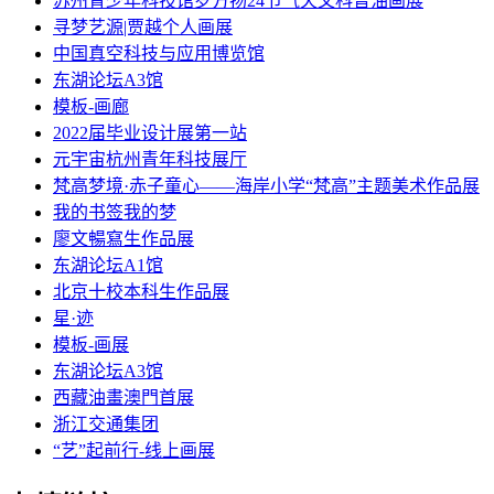
苏州青少年科技馆罗方扬24节气天文科普油画展
寻梦艺源|贾越个人画展
中国真空科技与应用博览馆
东湖论坛A3馆
模板-画廊
2022届毕业设计展第一站
元宇宙杭州青年科技展厅
梵高梦境·赤子童心——海岸小学“梵高”主题美术作品展
我的书签我的梦
廖文暢寫生作品展
东湖论坛A1馆
北京十校本科生作品展
星·迹
模板-画展
东湖论坛A3馆
西藏油畫澳門首展
浙江交通集团
“艺”起前行-线上画展