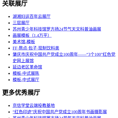
关联展厅
湖湘妇运百年云展厅
三层展厅
苏州青少年科技馆罗方扬24节气天文科普油画展
画展模板（1.4万平）
美术馆-模板
FF·熬点·包子·现制饮料类
肇庆市庆祝中国共产党成立100周年——“3个100”红色党
史网上展馆
延边老区革命馆
模板-中式展陈
模板-中式展厅
更多优秀展厅
京信学堂云端投教基地
“红色印迹”庆祝中国共产党成立100周年书画摄影展