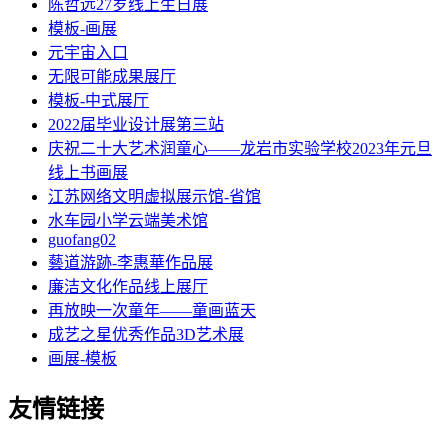
陈哲远27岁线上生日展
模板-画展
元宇宙入口
无限可能成果展厅
模板-中式展厅
2022届毕业设计展第三站
庆祝二十大艺术润童心——龙岩市实验学校2023年元旦
线上书画展
江苏网络文明虚拟展示馆-省馆
水车园小学云端美术馆
guofang02
藝道游跡-李惠華作品展
廉洁文化作品线上展厅
再放映一次童年——童画蓝天
成艺之星优秀作品3D艺术展
画展-模板
友情链接