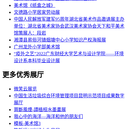
美术馆《纸盒之城》
文德路小学居家劳动展
中国人民解放军建军95周年湖北省美术作品邀请展主办
单位：湖北省美术家协会武汉美术家协会天下和平美术
馆策展人：段岩
湘潭县易俗河镇烟塘中心小学知识产权海报展
广州龙外小学部美术馆
“疫外之艺”2022广东财经大学艺术与设计学院——环境
设计系本科毕业设计展
更多优秀展厅
微笑云展览
中国生活垃圾综合环境管理项目昆明示范项目成果数字
展厅
買斷風煙-譚植桓水墨畫展
我心中的海洋—海洋和他的朋友们
模板-美术馆3