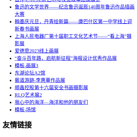
鲁迅的文学世界——纪念鲁迅诞辰140周年鲁迅作品插画
大赛
翰墨庆元旦，丹青绘新篇——康巴什区第一中学线上迎
新春书画展
上海人民电器厂第十届职工文化艺术节——“看上海”摄
影展
爱德思2023线上画展
“奋斗百年路，启航新征程”海报设计优秀作品展
模板-画展3
东湖论坛A2馆
藝道游跡-李惠華作品展
顺鑫控股第十六届安全书画摄影展
RLQ艺术展2
我心中的海洋—海洋和他的朋友们
模板-场馆
友情链接