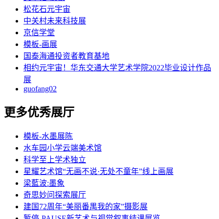
松花石元宇宙
中关村未来科技展
京信学堂
模板-画展
国泰海通投资者教育基地
相约元宇宙！华东交通大学艺术学院2022毕业设计作品
展
guofang02
更多优秀展厅
模板-水墨展陈
水车园小学云端美术馆
科学至上学术独立
星耀艺术馆“无画不说·无处不童年”线上画展
梁藍波:墨象
奇思妙问探索展厅
建国72周年“美丽番禺我的家”摄影展
暂停-PAUSE新艺术与视觉叙事结课展览