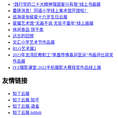
“践行党的二十大精神强国复兴有我”线上书画展
重磅消息！同道小学线上美术馆开馆啦！
巡海录张峻豪十六岁生日云展
星耀艺术馆“无画不说·无处不童年”线上画展
休闲食品·饼干类
远古的回想
文汇小学艺术节作品展
RLQ艺术展2
2023年龙湾区教职工“笔墨传情喜迎亚运”书画评比获奖
作品展
IYZ摄影课堂-2022手机摄影大赛获奖作品线上展
友情链接
知了云展
知了云展-知乎
知了云展-语雀
知了云展-bilibili