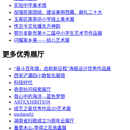
实验中学美术馆
加强民族团结、建设美丽西藏、献礼二十大
玉泉区南茶坊小学线上美术展
传古今文化播东方神韵
鄂尔多斯市第十二届中小学生艺术节作品展
闪耀家乡美——幼儿艺术展
更多优秀展厅
“奋斗百年路，启航新征程”海报设计优秀作品展
西安浐灞四小数智化展馆
科技时代
奇思妙问探索展厅
我心中的海洋—蓝色梦想
ARTEXHIBITION
成艺之星优秀作品3D艺术展
guofang02
湖南省妇联成立70周年云展厅
養草木心-李得之花鳥畫展