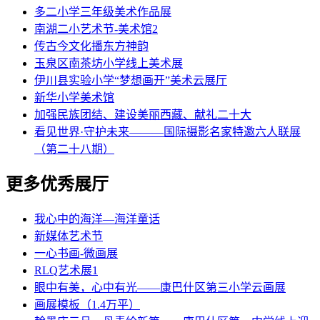
多二小学三年级美术作品展
南湖二小艺术节-美术馆2
传古今文化播东方神韵
玉泉区南茶坊小学线上美术展
伊川县实验小学“梦想画开”美术云展厅
新华小学美术馆
加强民族团结、建设美丽西藏、献礼二十大
看见世界·守护未来———国际摄影名家特邀六人联展
（第二十八期）
更多优秀展厅
我心中的海洋—海洋童话
新媒体艺术节
一心书画-微画展
RLQ艺术展1
眼中有美，心中有光——康巴什区第三小学云画展
画展模板（1.4万平）