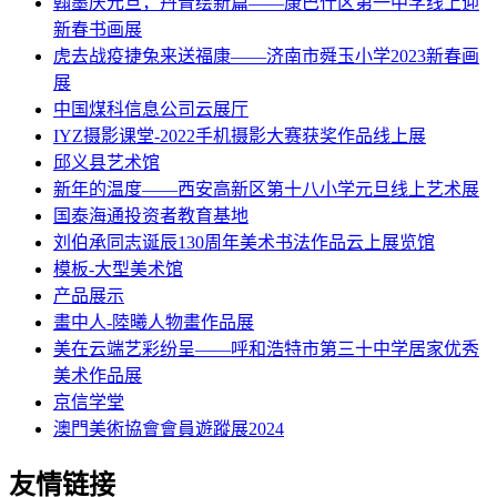
翰墨庆元旦，丹青绘新篇——康巴什区第一中学线上迎
新春书画展
虎去战疫捷兔来送福康——济南市舜玉小学2023新春画
展
中国煤科信息公司云展厅
IYZ摄影课堂-2022手机摄影大赛获奖作品线上展
邱义县艺术馆
新年的温度——西安高新区第十八小学元旦线上艺术展
国泰海通投资者教育基地
刘伯承同志诞辰130周年美术书法作品云上展览馆
模板-大型美术馆
产品展示
畫中人-陸曦人物畫作品展
美在云端艺彩纷呈——呼和浩特市第三十中学居家优秀
美术作品展
京信学堂
澳門美術協會會員遊蹤展2024
友情链接