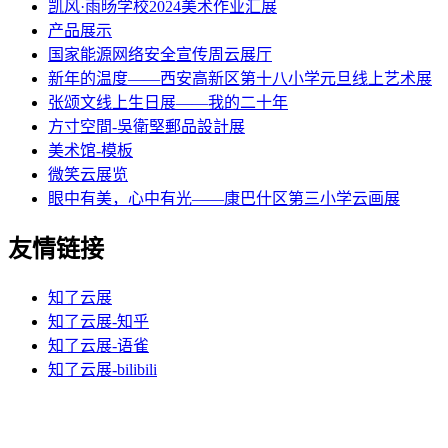
凯风·雨旸学校2024美术作业汇展
产品展示
国家能源网络安全宣传周云展厅
新年的温度——西安高新区第十八小学元旦线上艺术展
张颂文线上生日展——我的二十年
方寸空間-吳衛堅郵品設計展
美术馆-模板
微笑云展览
眼中有美，心中有光——康巴什区第三小学云画展
友情链接
知了云展
知了云展-知乎
知了云展-语雀
知了云展-bilibili