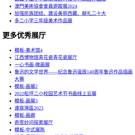
澳門美術協會會員遊蹤展2024
加强民族团结、建设美丽西藏、献礼二十大
多二小学三年级美术作品展
更多优秀展厅
模板-美术馆4
江西博物馆青花瓷青花瓷展厅
一心书画-微画展
鲁迅的文学世界——纪念鲁迅诞辰140周年鲁迅作品插画
大赛
模板-画展2
2022松坪二小校园艺术节书画线上云展
模板-画展3
速寫灣區2023
模板-画廊
奇思妙问探索展厅
模板-中式展陈