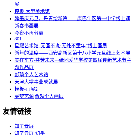
展
模板-大型美术馆
翰墨庆元旦，丹青绘新篇——康巴什区第一中学线上迎
新春书画展
今夜不再分离
801
星耀艺术馆“无画不说·无处不童年”线上画展
新年的温度——西安高新区第十八小学元旦线上艺术展
美在东方·芬芳未来---绿地爱华学校第四届迎新艺术节主
题作品展
彭琦个人艺术馆
天津大学事业成就展
模板-画展2
寻梦艺源|贾越个人画展
友情链接
知了云展
知了云展-知乎