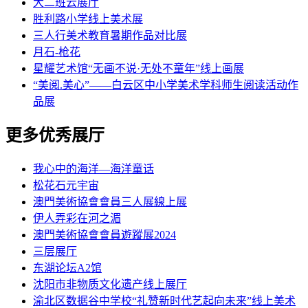
大二班云展厅
胜利路小学线上美术展
三人行美术教育暑期作品对比展
月石-枪花
星耀艺术馆“无画不说·无处不童年”线上画展
“美阅.美心”——白云区中小学美术学科师生阅读活动作
品展
更多优秀展厅
我心中的海洋—海洋童话
松花石元宇宙
澳門美術協會會員三人展線上展
伊人弄彩在河之湄
澳門美術協會會員遊蹤展2024
三层展厅
东湖论坛A2馆
沈阳市非物质文化遗产线上展厅
渝北区数据谷中学校“礼赞新时代艺起向未来”线上美术