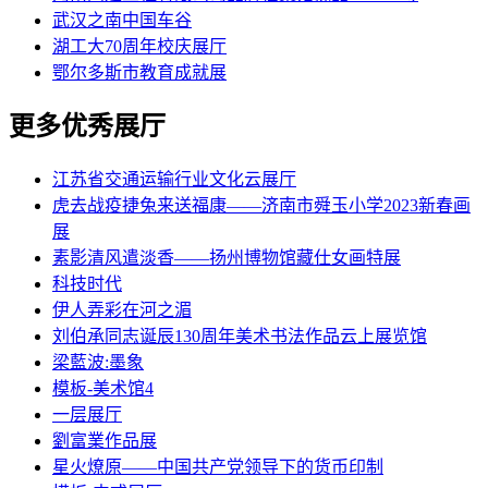
武汉之南中国车谷
湖工大70周年校庆展厅
鄂尔多斯市教育成就展
更多优秀展厅
江苏省交通运输行业文化云展厅
虎去战疫捷兔来送福康——济南市舜玉小学2023新春画
展
素影清风遣淡香——扬州博物馆藏仕女画特展
科技时代
伊人弄彩在河之湄
刘伯承同志诞辰130周年美术书法作品云上展览馆
梁藍波:墨象
模板-美术馆4
一层展厅
劉富業作品展
星火燎原——中国共产党领导下的货币印制