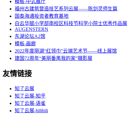
模板-中式展厅
福州古建筑营造技艺系列云展——陈剑灵师生篇
国泰海通投资者教育基地
白云华赋小学部南校区科技节科学小院士优秀作品展
AUGENSTERN
东湖论坛A2馆
模板-画廊
2022年度丽湖“红领巾”云端艺术节——线上展馆
建国72周年“美丽番禺我的家”摄影展
友情链接
知了云展
知了云展-知乎
知了云展-语雀
知了云展-bilibili