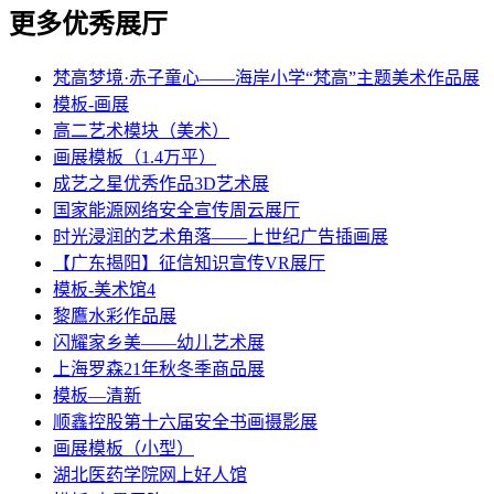
更多优秀展厅
梵高梦境·赤子童心——海岸小学“梵高”主题美术作品展
模板-画展
高二艺术模块（美术）
画展模板（1.4万平）
成艺之星优秀作品3D艺术展
国家能源网络安全宣传周云展厅
时光浸润的艺术角落——上世纪广告插画展
【广东揭阳】征信知识宣传VR展厅
模板-美术馆4
黎鷹水彩作品展
闪耀家乡美——幼儿艺术展
上海罗森21年秋冬季商品展
模板—清新
顺鑫控股第十六届安全书画摄影展
画展模板（小型）
湖北医药学院网上好人馆