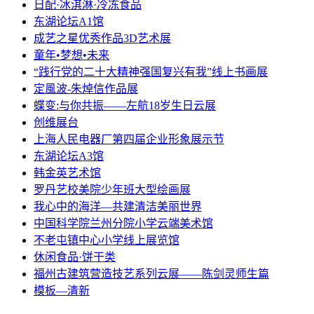
日配·冰淇淋·冷冻食品
东湖论坛A1馆
成艺之星优秀作品3D艺术展
童年•梦想•未来
“践行党的二十大精神强国复兴有我”线上书画展
定風波-朱焯信作品展
蝶变:与你共振——左航18岁生日云展
创维展台
上海人民电器厂第四届企业形象展示节
东湖论坛A3馆
韩金英艺术馆
罗丹艺校美院少年班大型绘画展
我心中的海洋—共建清洁美丽世界
中国科学院兰州分院小学云端美术馆
不老屯镇中心小学线上展览馆
休闲食品·饼干类
福州古建筑营造技艺系列云展——陈剑灵师生篇
模板—清新