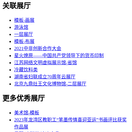
关联展厅
模板-画展
游泳馆
一层展厅
模板-布展
2021中非创新合作大会
星火燎原——中国共产党领导下的货币印制
江苏网络文明虚拟展示馆-省馆
冷藏饮料类
湖南省妇联成立70周年云展厅
北京九鼎灶王文化博物馆-二层展厅
更多优秀展厅
美术馆-模板
2023年龙湾区教职工“笔墨传情喜迎亚运”书画评比获奖
作品展