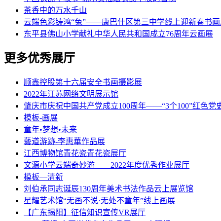
茶香中的万水千山
云端色彩铸鸿“兔”——康巴什区第三中学线上迎新春书画
东平县佛山小学献礼中华人民共和国成立76周年云画展
更多优秀展厅
顺鑫控股第十六届安全书画摄影展
2022年江苏网络文明展示馆
肇庆市庆祝中国共产党成立100周年——“3个100”红色
模板-画展
童年•梦想•未来
藝道游跡-李惠華作品展
江西博物馆青花瓷青花瓷展厅
文源小学云端奇妙游——2022年度优秀作业展厅
模板—清新
刘伯承同志诞辰130周年美术书法作品云上展览馆
星耀艺术馆“无画不说·无处不童年”线上画展
【广东揭阳】征信知识宣传VR展厅