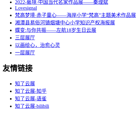
2022-藝境·中国当代名家作品展——秦理斌
Lovesignal
梵高梦境·赤子童心——海岸小学“梵高”主题美术作品展
湘潭县易俗河镇烟塘中心小学知识产权海报展
蝶变:与你共振——左航18岁生日云展
三层展厅
以画绘心，治愈心灵
一层展厅
友情链接
知了云展
知了云展-知乎
知了云展-语雀
知了云展-bilibili