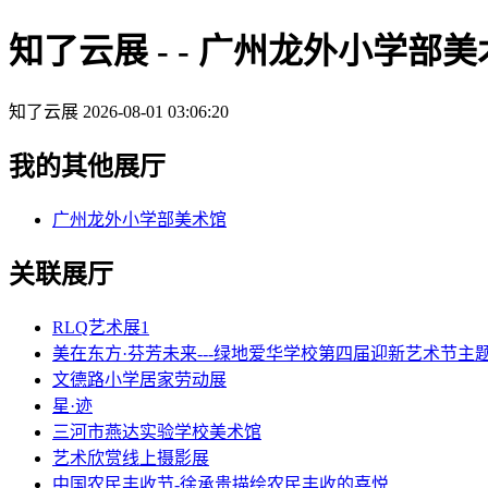
知了云展 - - 广州龙外小学部
知了云展
2026-08-01 03:06:20
我的其他展厅
广州龙外小学部美术馆
关联展厅
RLQ艺术展1
美在东方·芬芳未来---绿地爱华学校第四届迎新艺术节主
文德路小学居家劳动展
星·迹
三河市燕达实验学校美术馆
艺术欣赏线上摄影展
中国农民丰收节-徐承贵描绘农民丰收的喜悦