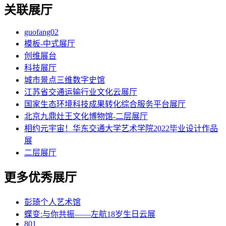
关联展厅
guofang02
模板-中式展厅
创维展台
科技展厅
城市景点三维数字史馆
江苏省交通运输行业文化云展厅
国家生态环境科技成果转化综合服务平台展厅
北京九鼎灶王文化博物馆-二层展厅
相约元宇宙！华东交通大学艺术学院2022毕业设计作品
展
二层展厅
更多优秀展厅
彭琦个人艺术馆
蝶变:与你共振——左航18岁生日云展
801