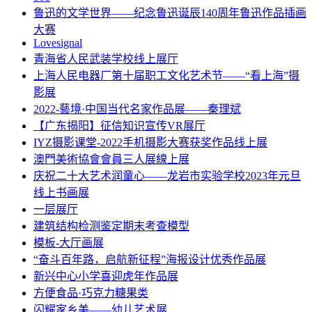
鲁迅的文学世界——纪念鲁迅诞辰140周年鲁迅作品插画
大赛
Lovesignal
青海省人民武装学校线上展厅
上海人民电器厂第十届职工文化艺术节——“看上海”摄
影展
2022-藝境·中国当代名家作品展——秦理斌
【广东揭阳】征信知识宣传VR展厅
IYZ摄影课堂-2022手机摄影大赛获奖作品线上展
澳門美術協會會員三人展線上展
庆祝二十大艺术润童心——龙岩市实验学校2023年元旦
线上书画展
一层展厅
建筑结构检测鉴定期末考查模型
模板-大厅画展
“奋斗百年路，启航新征程”海报设计优秀作品展
新兴中心小学喜迎虎年作品展
方便食品·巧克力糖果类
闪耀家乡美——幼儿艺术展