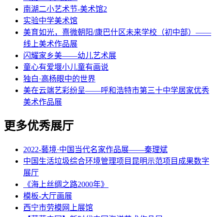
南湖二小艺术节-美术馆2
实验中学美术馆
美育如光，熹微朝阳/康巴什区未来学校（初中部）——
线上美术作品展
闪耀家乡美——幼儿艺术展
童心有爱堰小儿童有画说
独白·高杨眼中的世界
美在云端艺彩纷呈——呼和浩特市第三十中学居家优秀
美术作品展
更多优秀展厅
2022-藝境·中国当代名家作品展——秦理斌
中国生活垃圾综合环境管理项目昆明示范项目成果数字
展厅
《海上丝绸之路2000年》
模板-大厅画展
西宁市劳模网上展馆