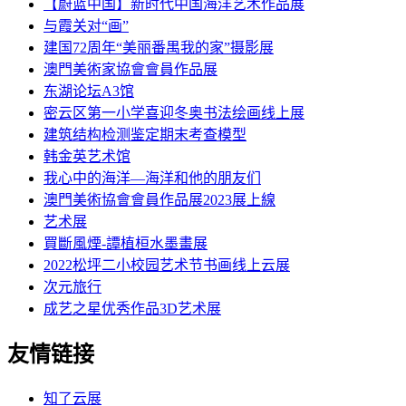
【蔚蓝中国】新时代中国海洋艺术作品展
与霞关对“画”
建国72周年“美丽番禺我的家”摄影展
澳門美術家協會會員作品展
东湖论坛A3馆
密云区第一小学喜迎冬奥书法绘画线上展
建筑结构检测鉴定期末考查模型
韩金英艺术馆
我心中的海洋—海洋和他的朋友们
澳門美術協會會員作品展2023展上線
艺术展
買斷風煙-譚植桓水墨畫展
2022松坪二小校园艺术节书画线上云展
次元旅行
成艺之星优秀作品3D艺术展
友情链接
知了云展