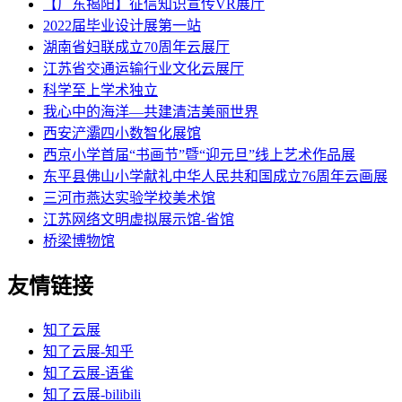
【广东揭阳】征信知识宣传VR展厅
2022届毕业设计展第一站
湖南省妇联成立70周年云展厅
江苏省交通运输行业文化云展厅
科学至上学术独立
我心中的海洋—共建清洁美丽世界
西安浐灞四小数智化展馆
西京小学首届“书画节”暨“迎元旦”线上艺术作品展
东平县佛山小学献礼中华人民共和国成立76周年云画展
三河市燕达实验学校美术馆
江苏网络文明虚拟展示馆-省馆
桥梁博物馆
友情链接
知了云展
知了云展-知乎
知了云展-语雀
知了云展-bilibili