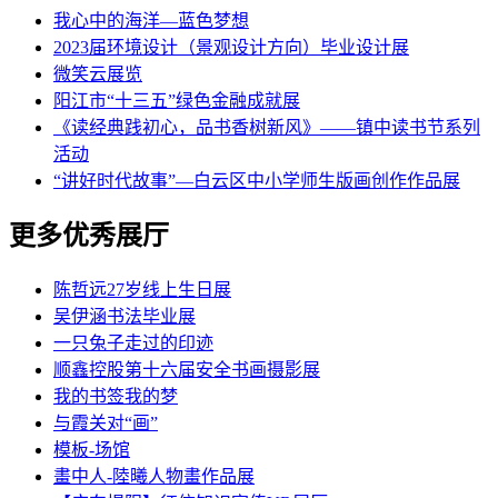
我心中的海洋—蓝色梦想
2023届环境设计（景观设计方向）毕业设计展
微笑云展览
阳江市“十三五”绿色金融成就展
《读经典践初心，品书香树新风》——镇中读书节系列
活动
“讲好时代故事”—白云区中小学师生版画创作作品展
更多优秀展厅
陈哲远27岁线上生日展
吴伊涵书法毕业展
一只兔子走过的印迹
顺鑫控股第十六届安全书画摄影展
我的书签我的梦
与霞关对“画”
模板-场馆
畫中人-陸曦人物畫作品展