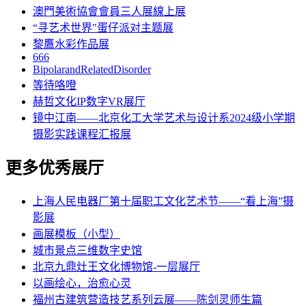
澳門美術協會會員三人展線上展
“寻艺术世界"蛋仔派对主题展
黎鷹水彩作品展
666
BipolarandRelatedDisorder
等待咯噔
赫哲文化IP数字VR展厅
镜中江南——北京化工大学艺术与设计系2024级小学期
摄影实践课程汇报展
更多优秀展厅
上海人民电器厂第十届职工文化艺术节——“看上海”摄
影展
画展模板（小型）
城市景点三维数字史馆
北京九鼎灶王文化博物馆-一层展厅
以画绘心，治愈心灵
福州古建筑营造技艺系列云展——陈剑灵师生篇