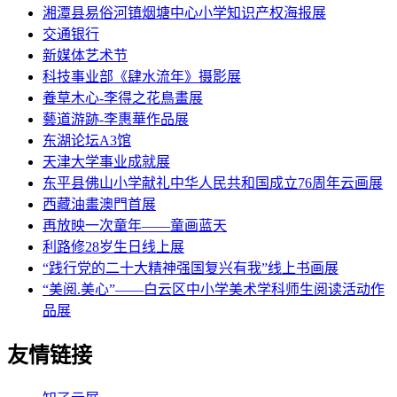
湘潭县易俗河镇烟塘中心小学知识产权海报展
交通银行
新媒体艺术节
科技事业部《肆水流年》摄影展
養草木心-李得之花鳥畫展
藝道游跡-李惠華作品展
东湖论坛A3馆
天津大学事业成就展
东平县佛山小学献礼中华人民共和国成立76周年云画展
西藏油畫澳門首展
再放映一次童年——童画蓝天
利路修28岁生日线上展
“践行党的二十大精神强国复兴有我”线上书画展
“美阅.美心”——白云区中小学美术学科师生阅读活动作
品展
友情链接