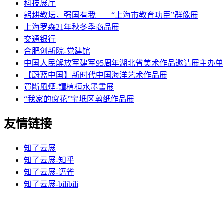
科技展厅
躬耕教坛，强国有我——“上海市教育功臣”群像展
上海罗森21年秋冬季商品展
交通银行
合肥创新院-党建馆
中国人民解放军建军95周年湖北省美术作品邀请展主办
【蔚蓝中国】新时代中国海洋艺术作品展
買斷風煙-譚植桓水墨畫展
“我家的窗花”宝坻区剪纸作品展
友情链接
知了云展
知了云展-知乎
知了云展-语雀
知了云展-bilibili