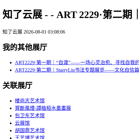
知了云展 - - ART 2229·第
知了云展
2026-08-01 03:08:06
我的其他展厅
ART2229·第一期｜“自渡”——一场心灵治愈、寻找自我
ART2229·第二期｜StarryLiu书法专题展览——文化自信
关联展厅
楼尚志艺术馆
買斷風煙-譚植桓水墨畫展
包卫东艺术馆
云展馆
胡国鼎艺术馆
王艺博艺术馆