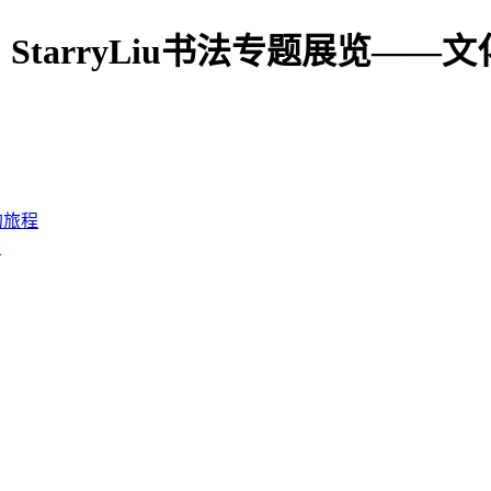
二期｜StarryLiu书法专题展览—
的旅程
篇