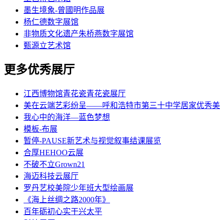
墨生境象-曾國明作品展
杨仁德数字展馆
非物质文化遗产朱桥燕数字展馆
甄源立艺术馆
更多优秀展厅
江西博物馆青花瓷青花瓷展厅
美在云端艺彩纷呈——呼和浩特市第三十中学居家优秀美
我心中的海洋—蓝色梦想
模板-布展
暂停-PAUSE新艺术与视觉叙事结课展览
合厚HEHOO云展
不破不立Grown21
海迈科技云展厅
罗丹艺校美院少年班大型绘画展
《海上丝绸之路2000年》
百年砺初心实干兴太平