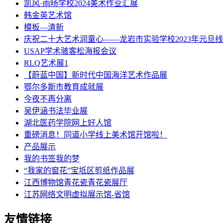
凯风·雨旸学校2024美术作业汇展
韩金英艺术馆
模板—清新
庆祝二十大艺术润童心——龙岩市实验学校2023年元旦
USAP学术骇客松海报会议
RLQ艺术展1
【蔚蓝中国】新时代中国海洋艺术作品展
鄂尔多斯市教育成就展
今夜不再分离
吴伊涵书法毕业展
湖北医药学院网上好人馆
重磅消息！同道小学线上美术馆开馆啦！
产品展示
我的书签我的梦
“我家的窗花”宝坻区剪纸作品展
江西博物馆青花瓷青花瓷展厅
江苏网络文明虚拟展示馆-省馆
友情链接