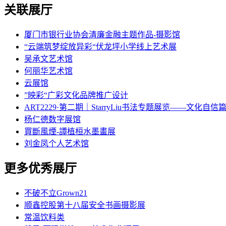
关联展厅
厦门市银行业协会清廉金融主题作品-摄影馆
“云端筑梦绽放异彩“伏龙坪小学线上艺术展
吴承文艺术馆
何丽华艺术馆
云展馆
”映彩“广彩文化品牌推广设计
ART2229·第二期｜StarryLiu书法专题展览——文化自信
杨仁德数字展馆
買斷風煙-譚植桓水墨畫展
刘金凤个人艺术馆
更多优秀展厅
不破不立Grown21
顺鑫控股第十八届安全书画摄影展
常温饮料类