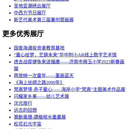
圣地亚潮绣云展厅
中西方节日展厅
新艺代美术第三届暑创营画展
更多优秀展厅
国泰海通投资者教育基地
“童心绘梦，艺铸未来”华中附小AR线上数字艺术馆
虎去战疫捷兔来送福康——济南市舜玉小学2023新春画
展
再放映一次童年——童画蓝天
《海上丝绸之路2000年》
梵高梦境·赤子童心——海岸小学“梵高”主题美术作品展
闪耀家乡美——幼儿艺术展
次元旅行
远古的回想
買斷風煙-譚植桓水墨畫展
松花石元宇宙