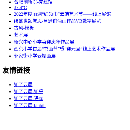
合肥创新院-党建馆
37.4°C
2022年度丽湖“红领巾”云端艺术节——线上展馆
绘盛世颂党恩-吕恩谊油画作品VR数字展览
古风-模板
艺术展
新兴中心小学喜迎虎年作品展
西京小学首届“书画节”暨“迎元旦”线上艺术作品展
郭家街小学云端画展
友情链接
知了云展
知了云展-知乎
知了云展-语雀
知了云展-bilibili