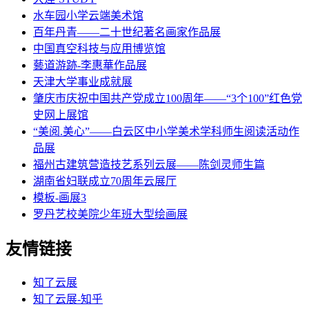
水车园小学云端美术馆
百年丹青——二十世纪著名画家作品展
中国真空科技与应用博览馆
藝道游跡-李惠華作品展
天津大学事业成就展
肇庆市庆祝中国共产党成立100周年——“3个100”红色党
史网上展馆
“美阅.美心”——白云区中小学美术学科师生阅读活动作
品展
福州古建筑营造技艺系列云展——陈剑灵师生篇
湖南省妇联成立70周年云展厅
模板-画展3
罗丹艺校美院少年班大型绘画展
友情链接
知了云展
知了云展-知乎