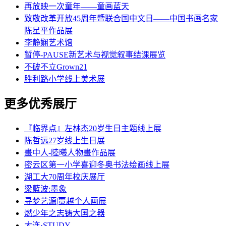
再放映一次童年——童画蓝天
致敬改革开放45周年暨联合国中文日——中国书画名家
陈星平作品展
李静娴艺术馆
暂停-PAUSE新艺术与视觉叙事结课展览
不破不立Grown21
胜利路小学线上美术展
更多优秀展厅
『临界点』左林杰20岁生日主题线上展
陈哲远27岁线上生日展
畫中人-陸曦人物畫作品展
密云区第一小学喜迎冬奥书法绘画线上展
湖工大70周年校庆展厅
梁藍波:墨象
寻梦艺源|贾越个人画展
燃少年之志铸大国之器
大连·STUDY