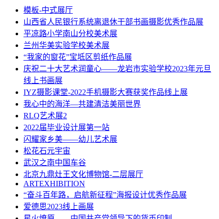
模板-中式展厅
山西省人民银行系统离退休干部书画摄影优秀作品展
平凉路小学南山分校美术展
兰州华美实验学校美术展
“我家的窗花”宝坻区剪纸作品展
庆祝二十大艺术润童心——龙岩市实验学校2023年元旦
线上书画展
IYZ摄影课堂-2022手机摄影大赛获奖作品线上展
我心中的海洋—共建清洁美丽世界
RLQ艺术展2
2022届毕业设计展第一站
闪耀家乡美——幼儿艺术展
松花石元宇宙
武汉之南中国车谷
北京九鼎灶王文化博物馆-二层展厅
ARTEXHIBITION
“奋斗百年路，启航新征程”海报设计优秀作品展
爱德思2023线上画展
星火燎原——中国共产党领导下的货币印制