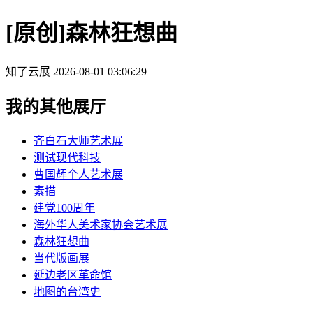
[原创]森林狂想曲
知了云展
2026-08-01 03:06:29
我的其他展厅
齐白石大师艺术展
测试现代科技
曹国辉个人艺术展
素描
建党100周年
海外华人美术家协会艺术展
森林狂想曲
当代版画展
延边老区革命馆
地图的台湾史