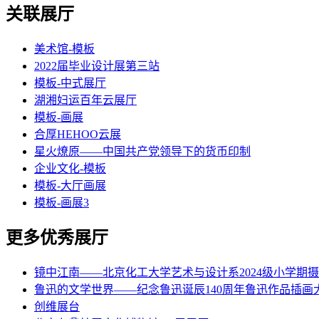
关联展厅
美术馆-模板
2022届毕业设计展第三站
模板-中式展厅
湖湘妇运百年云展厅
模板-画展
合厚HEHOO云展
星火燎原——中国共产党领导下的货币印制
企业文化-模板
模板-大厅画展
模板-画展3
更多优秀展厅
镜中江南——北京化工大学艺术与设计系2024级小学期
鲁迅的文学世界——纪念鲁迅诞辰140周年鲁迅作品插画
创维展台