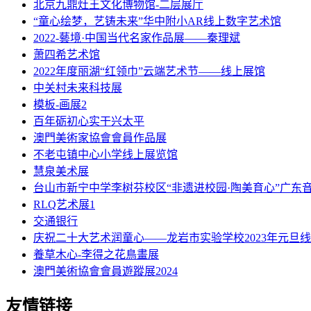
北京九鼎灶王文化博物馆-二层展厅
“童心绘梦，艺铸未来”华中附小AR线上数字艺术馆
2022-藝境·中国当代名家作品展——秦理斌
萧四希艺术馆
2022年度丽湖“红领巾”云端艺术节——线上展馆
中关村未来科技展
模板-画展2
百年砺初心实干兴太平
澳門美術家協會會員作品展
不老屯镇中心小学线上展览馆
慧泉美术展
台山市新宁中学李树芬校区“非遗进校园·陶美育心”广东
RLQ艺术展1
交通银行
庆祝二十大艺术润童心——龙岩市实验学校2023年元旦
養草木心-李得之花鳥畫展
澳門美術協會會員遊蹤展2024
友情链接