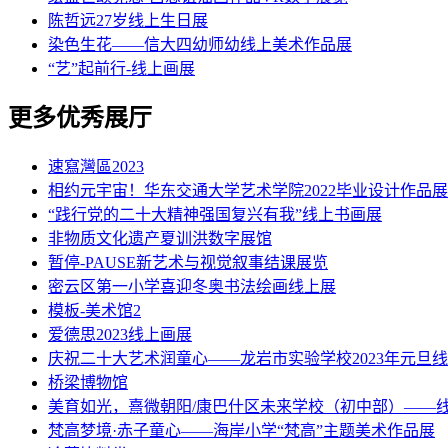
陈哲远27岁线上生日展
染色生花——信大四幼师幼线上美术作品展
“艺”起前行-线上画展
更多优秀展厅
速寫灣區2023
相约元宇宙！华东交通大学艺术学院2022毕业设计作品展
“践行党的二十大精神强国复兴有我”线上书画展
非物质文化遗产夏训洪数字展馆
暂停-PAUSE新艺术与视觉叙事结课展览
密云区第一小学喜迎冬奥书法绘画线上展
模板-美术馆2
爱德思2023线上画展
庆祝二十大艺术润童心——龙岩市实验学校2023年元旦
桥梁博物馆
美育如光，熹微朝阳/康巴什区未来学校（初中部）——
梵高梦境·赤子童心——海岸小学“梵高”主题美术作品展