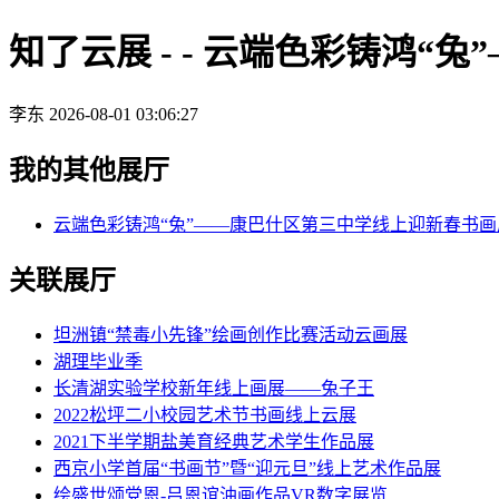
知了云展 - - 云端色彩铸鸿
李东
2026-08-01 03:06:27
我的其他展厅
云端色彩铸鸿“兔”——康巴什区第三中学线上迎新春书画
关联展厅
坦洲镇“禁毒小先锋”绘画创作比赛活动云画展
湖理毕业季
长清湖实验学校新年线上画展——兔子王
2022松坪二小校园艺术节书画线上云展
2021下半学期盐美育经典艺术学生作品展
西京小学首届“书画节”暨“迎元旦”线上艺术作品展
绘盛世颂党恩-吕恩谊油画作品VR数字展览