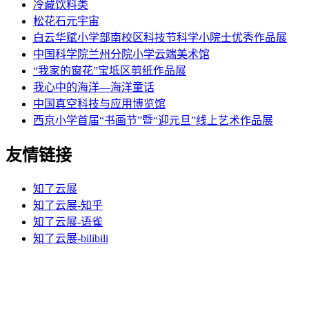
冷藏饮料类
松花石元宇宙
白云华赋小学部南校区科技节科学小院士优秀作品展
中国科学院兰州分院小学云端美术馆
“我家的窗花”宝坻区剪纸作品展
我心中的海洋—海洋童话
中国真空科技与应用博览馆
西京小学首届“书画节”暨“迎元旦”线上艺术作品展
友情链接
知了云展
知了云展-知乎
知了云展-语雀
知了云展-bilibili