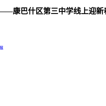
“兔”——康巴什区第三中学线上迎
展