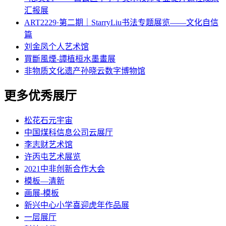
汇报展
ART2229·第二期｜StarryLiu书法专题展览——文化自信
篇
刘金凤个人艺术馆
買斷風煙-譚植桓水墨畫展
非物质文化遗产孙晓云数字博物馆
更多优秀展厅
松花石元宇宙
中国煤科信息公司云展厅
李志财艺术馆
许丙屯艺术展览
2021中非创新合作大会
模板—清新
画展-模板
新兴中心小学喜迎虎年作品展
一层展厅