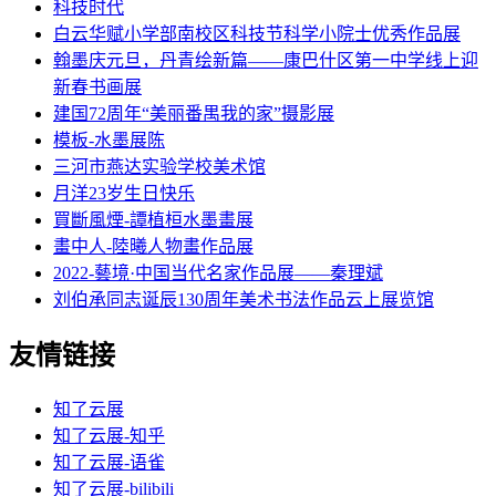
科技时代
白云华赋小学部南校区科技节科学小院士优秀作品展
翰墨庆元旦，丹青绘新篇——康巴什区第一中学线上迎
新春书画展
建国72周年“美丽番禺我的家”摄影展
模板-水墨展陈
三河市燕达实验学校美术馆
月洋23岁生日快乐
買斷風煙-譚植桓水墨畫展
畫中人-陸曦人物畫作品展
2022-藝境·中国当代名家作品展——秦理斌
刘伯承同志诞辰130周年美术书法作品云上展览馆
友情链接
知了云展
知了云展-知乎
知了云展-语雀
知了云展-bilibili