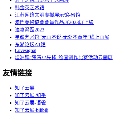
君子之风马少君个人画展
韩金英艺术馆
江苏网络文明虚拟展示馆-省馆
澳門美術協會會員作品展2023展上線
速寫灣區2023
星耀艺术馆“无画不说·无处不童年”线上画展
东湖论坛A1馆
Lovesignal
坦洲镇“禁毒小先锋”绘画创作比赛活动云画展
友情链接
知了云展
知了云展-知乎
知了云展-语雀
知了云展-bilibili