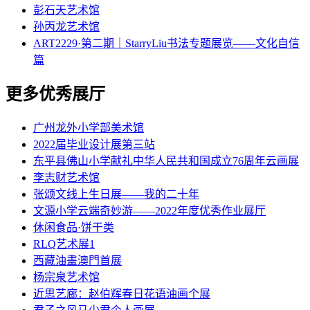
彭石天艺术馆
孙丙龙艺术馆
ART2229·第二期｜StarryLiu书法专题展览——文化自信
篇
更多优秀展厅
广州龙外小学部美术馆
2022届毕业设计展第三站
东平县佛山小学献礼中华人民共和国成立76周年云画展
李志财艺术馆
张颂文线上生日展——我的二十年
文源小学云端奇妙游——2022年度优秀作业展厅
休闲食品·饼干类
RLQ艺术展1
西藏油畫澳門首展
杨宗泉艺术馆
近思艺廊：赵伯辉春日花语油画个展