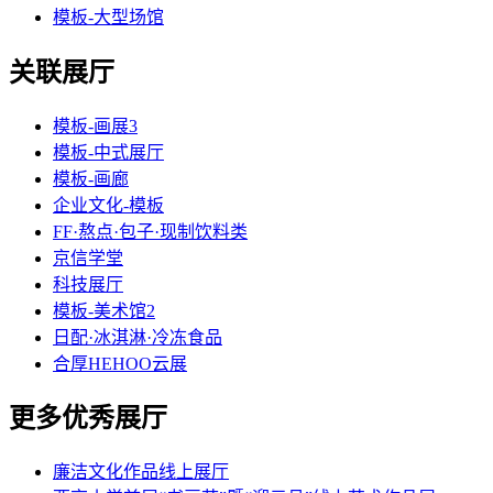
模板-大型场馆
关联展厅
模板-画展3
模板-中式展厅
模板-画廊
企业文化-模板
FF·熬点·包子·现制饮料类
京信学堂
科技展厅
模板-美术馆2
日配·冰淇淋·冷冻食品
合厚HEHOO云展
更多优秀展厅
廉洁文化作品线上展厅