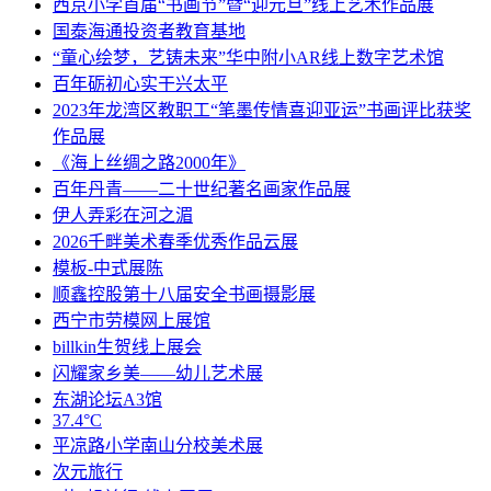
西京小学首届“书画节”暨“迎元旦”线上艺术作品展
国泰海通投资者教育基地
“童心绘梦，艺铸未来”华中附小AR线上数字艺术馆
百年砺初心实干兴太平
2023年龙湾区教职工“笔墨传情喜迎亚运”书画评比获奖
作品展
《海上丝绸之路2000年》
百年丹青——二十世纪著名画家作品展
伊人弄彩在河之湄
2026千畔美术春季优秀作品云展
模板-中式展陈
顺鑫控股第十八届安全书画摄影展
西宁市劳模网上展馆
billkin生贺线上展会
闪耀家乡美——幼儿艺术展
东湖论坛A3馆
37.4°C
平凉路小学南山分校美术展
次元旅行