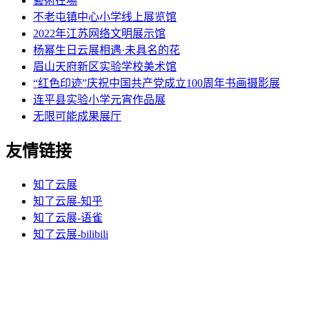
藝術在場
不老屯镇中心小学线上展览馆
2022年江苏网络文明展示馆
杨幂生日云展相遇·未具名的花
眉山天府新区实验学校美术馆
“红色印迹”庆祝中国共产党成立100周年书画摄影展
连平县实验小学元宵作品展
无限可能成果展厅
友情链接
知了云展
知了云展-知乎
知了云展-语雀
知了云展-bilibili