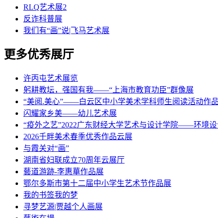
RLQ艺术展2
反诈科普展
我们有“画”说|飞马艺术展
更多优秀展厅
许丙屯艺术展览
躬耕教坛，强国有我——“上海市教育功臣”群像展
“美阅.美心”——白云区中小学美术学科师生阅读活动作
闪耀家乡美——幼儿艺术展
“疫外之艺”2022广东财经大学艺术与设计学院——环境
2026千畔美术春季优秀作品云展
与霞关对“画”
湖南省妇联成立70周年云展厅
藝道游跡-李惠華作品展
鄂尔多斯市第十二届中小学生艺术节作品展
我的书签我的梦
寻梦艺源|贾越个人画展