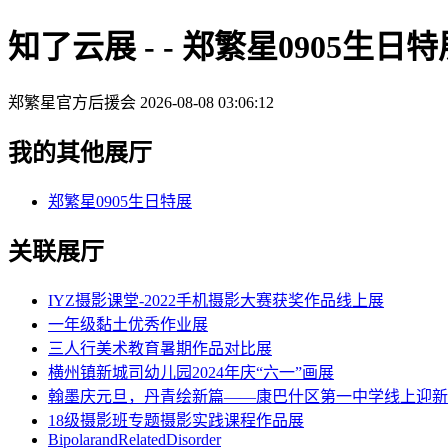
知了云展 - - 郑繁星0905生日特
郑繁星官方后援会
2026-08-08 03:06:12
我的其他展厅
郑繁星0905生日特展
关联展厅
IYZ摄影课堂-2022手机摄影大赛获奖作品线上展
一年级黏土优秀作业展
三人行美术教育暑期作品对比展
横州镇新城司幼儿园2024年庆“六一”画展
翰墨庆元旦，丹青绘新篇——康巴什区第一中学线上迎新
18级摄影班专题摄影实践课程作品展
BipolarandRelatedDisorder