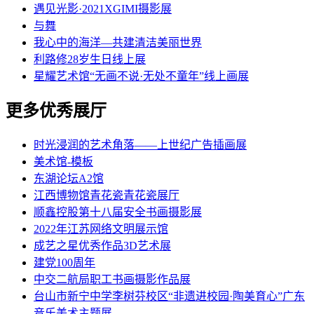
遇见光影·2021XGIMI摄影展
与舞
我心中的海洋—共建清洁美丽世界
利路修28岁生日线上展
星耀艺术馆“无画不说·无处不童年”线上画展
更多优秀展厅
时光浸润的艺术角落——上世纪广告插画展
美术馆-模板
东湖论坛A2馆
江西博物馆青花瓷青花瓷展厅
顺鑫控股第十八届安全书画摄影展
2022年江苏网络文明展示馆
成艺之星优秀作品3D艺术展
建党100周年
中交二航局职工书画摄影作品展
台山市新宁中学李树芬校区“非遗进校园·陶美育心”广东
音乐美术主题展