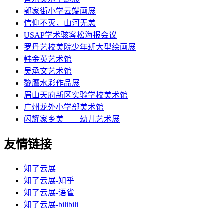
郭家街小学云端画展
信仰不灭，山河无恙
USAP学术骇客松海报会议
罗丹艺校美院少年班大型绘画展
韩金英艺术馆
吴承文艺术馆
黎鷹水彩作品展
眉山天府新区实验学校美术馆
广州龙外小学部美术馆
闪耀家乡美——幼儿艺术展
友情链接
知了云展
知了云展-知乎
知了云展-语雀
知了云展-bilibili