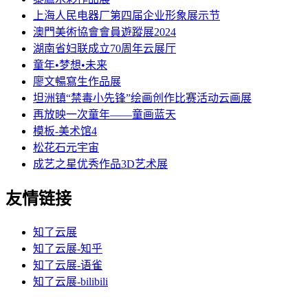
上海人民电器厂第四届企业形象展示节
澳門美術協會會員遊蹤展2024
湖南省妇联成立70周年云展厅
童年•梦想•未来
廖文暢寫生作品展
坦洲镇“禁毒小先锋”绘画创作比赛活动云画展
再放映一次童年——童画蓝天
模板-美术馆4
松花石元宇宙
成艺之星优秀作品3D艺术展
友情链接
知了云展
知了云展-知乎
知了云展-语雀
知了云展-bilibili