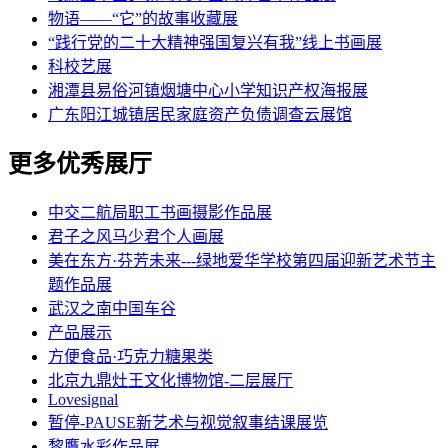
物语——“它”的故事收藏展
“践行党的二十大精神强国复兴有我”线上书画展
科校艺展
湘潭县易俗河镇烟塘中心小学知识产权海报展
广东阳江城镇居民家庭资产负债调查云展馆
更多优秀展厅
中交二航局职工书画摄影作品展
君子之风马少君个人画展
美在东方·芬芳未来---绿地爱华学校第四届迎新艺术节主
题作品展
武汉之南中国车谷
产品展示
方便食品·巧克力糖果类
北京九鼎灶王文化博物馆-二层展厅
Lovesignal
暂停-PAUSE新艺术与视觉叙事结课展览
黎鷹水彩作品展